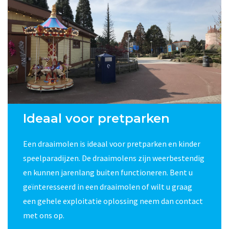
Ideaal voor pretparken
Een draaimolen is ideaal voor pretparken en kinder
speelparadijzen. De draaimolens zijn weerbestendig
en kunnen jarenlang buiten functioneren. Bent u
geïnteresseerd in een draaimolen of wilt u graag
een gehele exploitatie oplossing neem dan contact
met ons op.