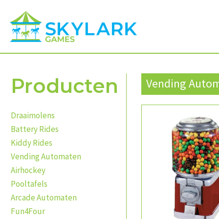
Ga
naar
de
inhoud
Producten
Vending Auto
Draaimolens
Battery Rides
Kiddy Rides
Vending Automaten
Airhockey
Pooltafels
MEER INFORMA
Arcade Automaten
Fun4Four