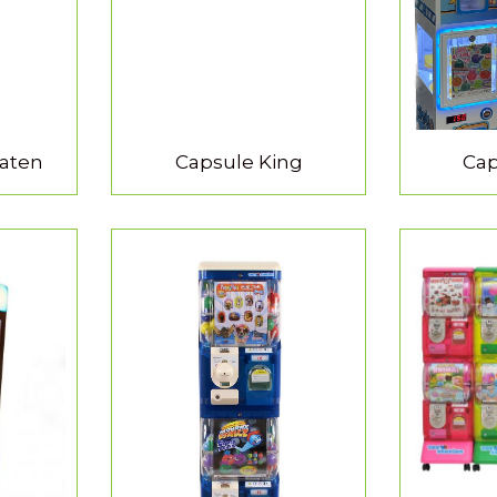
aten
Capsule King
Cap
TIE
MEER INFORMATIE
MEER