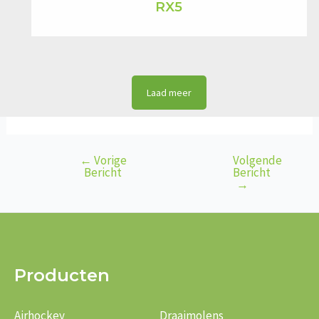
RX5
Laad meer
←
Vorige
Volgende
Bericht
Bericht
Bericht
navigatie
→
Producten
Airhockey
Draaimolens