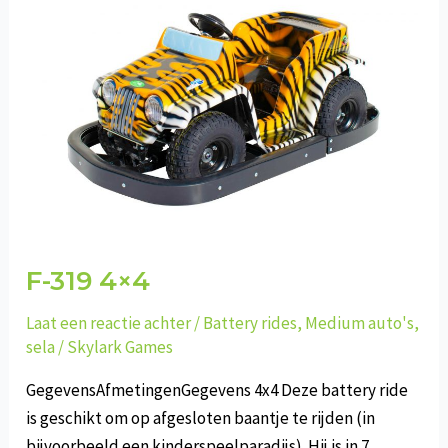
F-319 4×4
Laat een reactie achter
/
Battery rides
,
Medium auto's
,
sela
/
Skylark Games
GegevensAfmetingenGegevens 4x4 Deze battery ride
is geschikt om op afgesloten baantje te rijden (in
bijvoorbeeld een kinderspeelparadijs). Hij is in 7