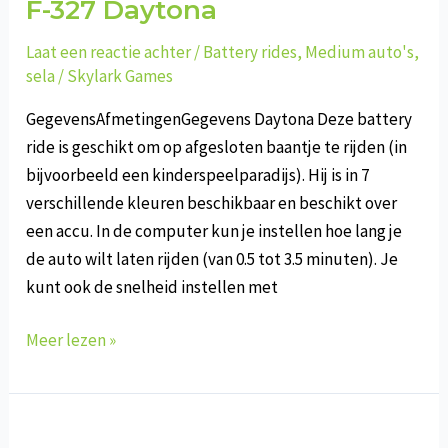
F-327 Daytona
Laat een reactie achter
/
Battery rides
,
Medium auto's
,
sela
/
Skylark Games
GegevensAfmetingenGegevens Daytona Deze battery
ride is geschikt om op afgesloten baantje te rijden (in
bijvoorbeeld een kinderspeelparadijs). Hij is in 7
verschillende kleuren beschikbaar en beschikt over
een accu. In de computer kun je instellen hoe lang je
de auto wilt laten rijden (van 0.5 tot 3.5 minuten). Je
kunt ook de snelheid instellen met
F-
Meer lezen »
327
Daytona