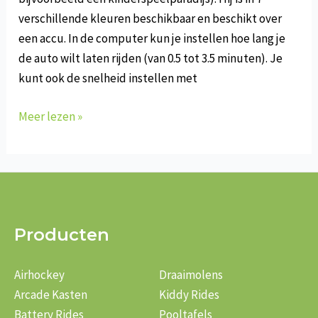
verschillende kleuren beschikbaar en beschikt over
een accu. In de computer kun je instellen hoe lang je
de auto wilt laten rijden (van 0.5 tot 3.5 minuten). Je
kunt ook de snelheid instellen met
F-
Meer lezen »
319
4×4
Producten
Airhockey
Draaimolens
Arcade Kasten
Kiddy Rides
Battery Rides
Pooltafels