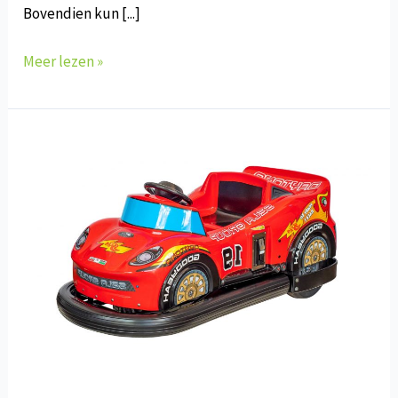
Bovendien kun [...]
F-
Meer lezen »
329
Lampo