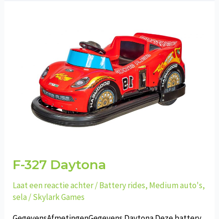
Lampo
F-327 Daytona
Laat een reactie achter
/
Battery rides
,
Medium auto's
,
sela
/
Skylark Games
GegevensAfmetingenGegevens Daytona Deze battery