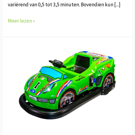
variërend van 0,5 tot 3,5 minuten. Bovendien kun [...]
M-
Meer lezen »
213
X-
Thunder