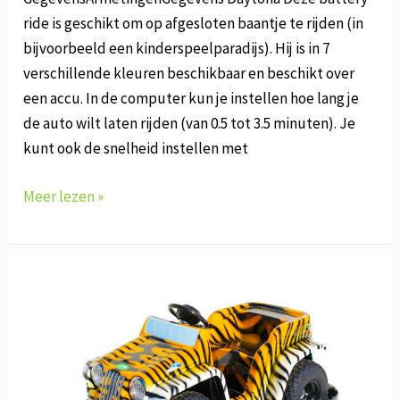
ride is geschikt om op afgesloten baantje te rijden (in
bijvoorbeeld een kinderspeelparadijs). Hij is in 7
verschillende kleuren beschikbaar en beschikt over
een accu. In de computer kun je instellen hoe lang je
de auto wilt laten rijden (van 0.5 tot 3.5 minuten). Je
kunt ook de snelheid instellen met
F-
Meer lezen »
327
Daytona