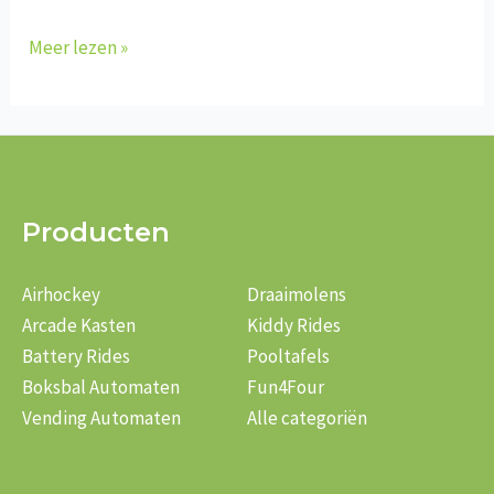
F-
Meer lezen »
319
4×4
Producten
Airhockey
Draaimolens
Arcade Kasten
Kiddy Rides
Battery Rides
Pooltafels
Boksbal Automaten
Fun4Four
Vending Automaten
Alle categoriën