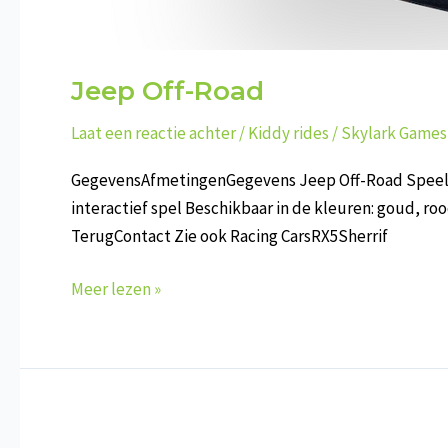
Jeep Off-Road
Laat een reactie achter
/
Kiddy rides
/
Skylark Games
GegevensAfmetingenGegevens Jeep Off-Road Speel het
interactief spel Beschikbaar in de kleuren: goud, 
TerugContact Zie ook Racing CarsRX5Sherrif
Jeep
Meer lezen »
Off-
Road