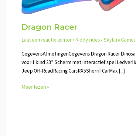
Dragon Racer
Laat een reactie achter
/
Kiddy rides
/
Skylark Games
GegevensAfmetingenGegevens Dragon Racer Dinosaurs 
voor 1 kind 23” Scherm met interactief spel Ledver
Jeep Off-RoadRacing CarsRX5Sherrif CarMax [...]
Dragon
Meer lezen »
Racer