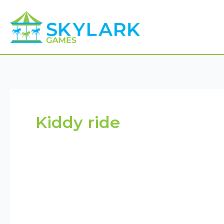
Ga
naar
de
inhoud
Kiddy ride