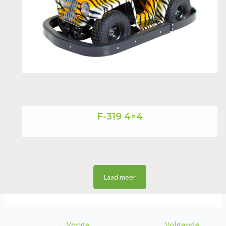
F-319 4×4
Laad meer
←
Vorige
Volgende