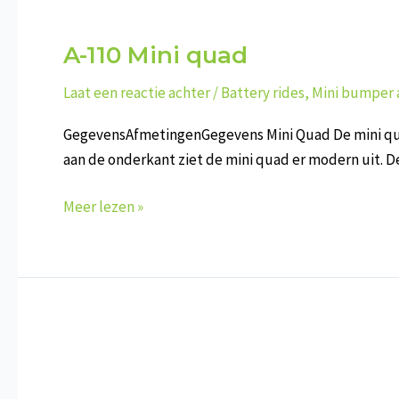
A-110 Mini quad
Laat een reactie achter
/
Battery rides
,
Mini bumper 
GegevensAfmetingenGegevens Mini Quad De mini quad b
aan de onderkant ziet de mini quad er modern uit. De
A-
Meer lezen »
110
Mini
quad