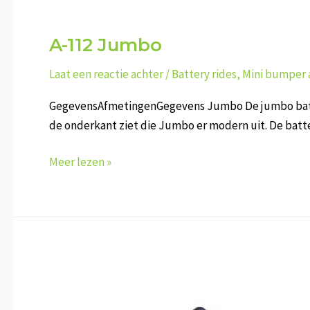
A-112 Jumbo
Laat een reactie achter
/
Battery rides
,
Mini bumper 
GegevensAfmetingenGegevens Jumbo De jumbo battery 
de onderkant ziet die Jumbo er modern uit. De battery
A-
Meer lezen »
112
Jumbo