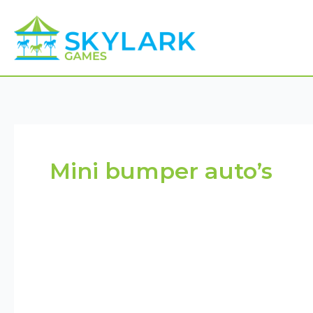
Ga
naar
de
inhoud
Mini bumper auto’s